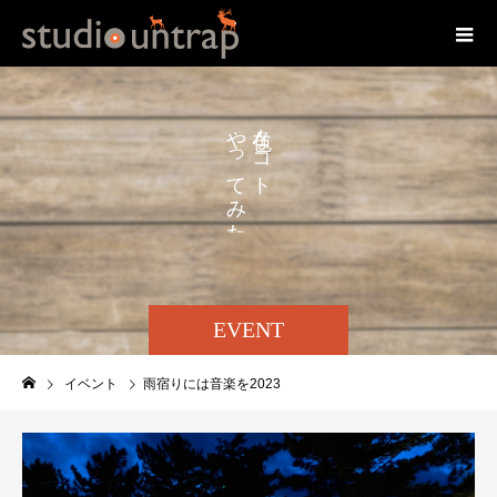
や
な
っ
コ
て
ト
み
た
り
EVENT
イベント
雨宿りには音楽を2023