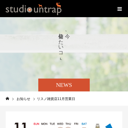
し
、
た
い
コ
ト
NEWS
お知らせ
リスノ雑貨店11月営業日